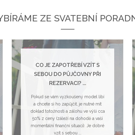
YBÍRÁME ZE SVATEBNÍ PORAD
CO JE ZAPOTŘEBÍ VZÍT S
SEBOU DO PŮJČOVNY PŘI
REZERVACI? ...
Pokud se vám vyzkoušený model líbí
a chcete si ho zapůjčit, je nutné mít
doklad totožnosti a zálohu ve výši cca
50% z ceny (záleží na dohodě a vaší
momentální finanční situaci). Je dobré
vzít s sebou ...