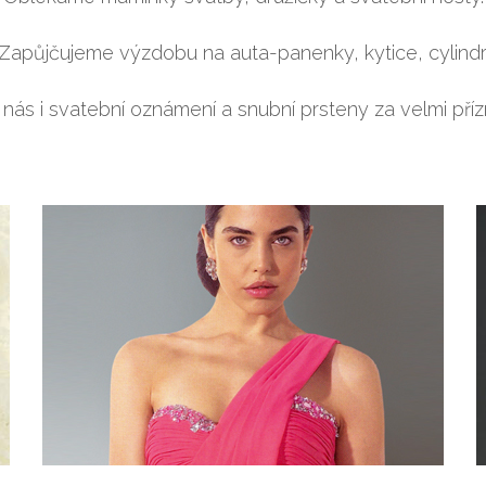
Zapůjčujeme výzdobu na auta-panenky, kytice, cylindr
u nás i svatební oznámení a snubní prsteny za velmi příz