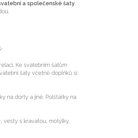
svatební a společenské šaty
.
dou.
y
relací. Ke svatebním šatům
Svatební šaty včetně doplňků si
 na dorty a jiné. Polštářky na
 vesty s kravatou, motýlky.