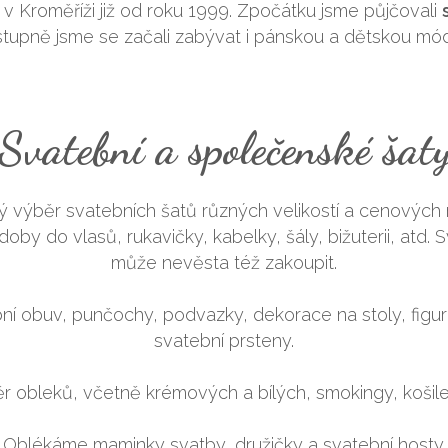
v Kroměříži již od roku 1999. Zpočátku jsme půjčovali
tupně jsme se začali zabývat i pánskou a dětskou mó
Svatební a společenské šat
ý výběr svatebních šatů různých velikostí a cenových 
oby do vlasů, rukavičky, kabelky, šály, bižuterii, atd. 
může nevěsta též zakoupit.
ní obuv, punčochy, podvazky, dekorace na stoly, figurky
svatební prsteny.
obleků, včetně krémových a bílých, smokingy, košile,
Oblékáme maminky svatby, družičky a svatební hosty.