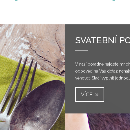
SVATEBNÍ P
V naší poradně najdete mnoh
odpověď na Váš dotaz nenajd
věnovat. Stačí vyplnit jednod
VÍCE